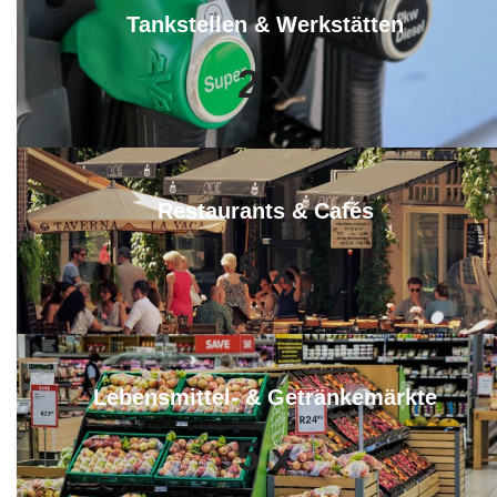
Tankstellen & Werkstätten
2
x
Restaurants & Cafés
5
x
Lebensmittel- & Getränkemärkte
5
x