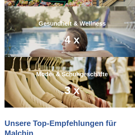
Gesundheit & Wellness
4
x
Mode- & Schuhgeschäfte
3
x
Unsere Top-Empfehlungen für
Malchin