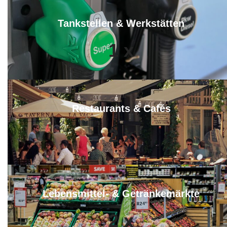
Tankstellen & Werkstätten
1
x
Restaurants & Cafés
2
x
Lebensmittel- & Getränkemärkte
2
x