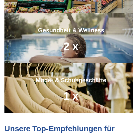
Gesundheit & Wellness
2
x
Mode- & Schuhgeschäfte
1
x
Unsere Top-Empfehlungen für