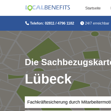
Startseite
Zum
Inhalt
Telefon: 02811 / 4796 1182
24/7 erreichbar
springen
Die Sachbezugskarte
Lübeck
Fachkräftesicherung durch Mitarbeitermot