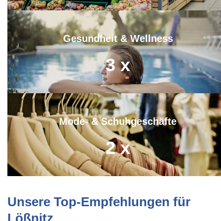
Gesundheit & Wellness
3
x
Mode- & Schuhgeschäfte
2
x
Unsere Top-Empfehlungen für
Lößnitz