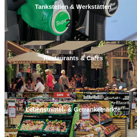
Tankstellen & Werkstätten
2
x
Restaurants & Cafés
4
x
Lebensmittel- & Getränkemärkte
4
x