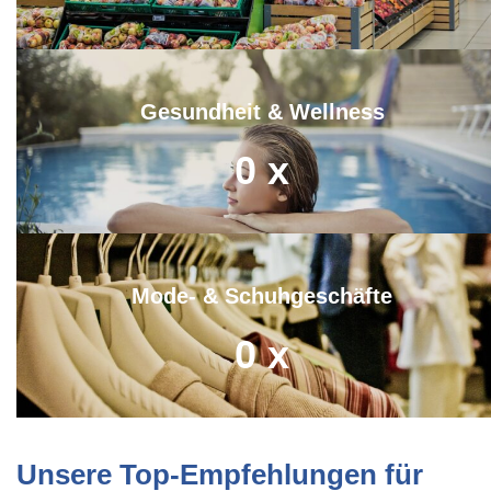
Gesundheit & Wellness
0
x
Mode- & Schuhgeschäfte
0
x
Unsere Top-Empfehlungen für