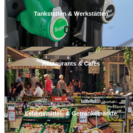
Tankstellen & Werkstätten
0
x
Restaurants & Cafés
0
x
Lebensmittel- & Getränkemärkte
0
x