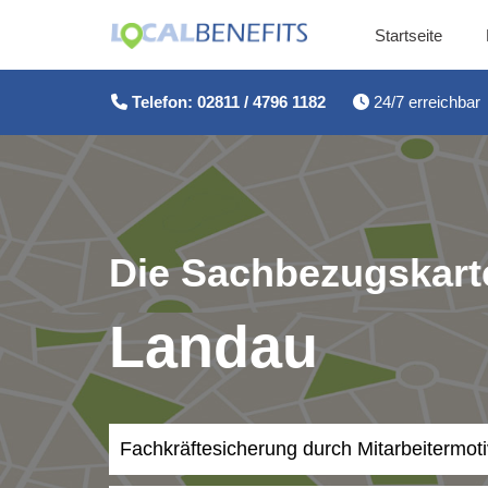
Startseite
Zum
Inhalt
Telefon: 02811 / 4796 1182
24/7 erreichbar
springen
Die Sachbezugskarte
Landau
Fachkräftesicherung durch Mitarbeitermot