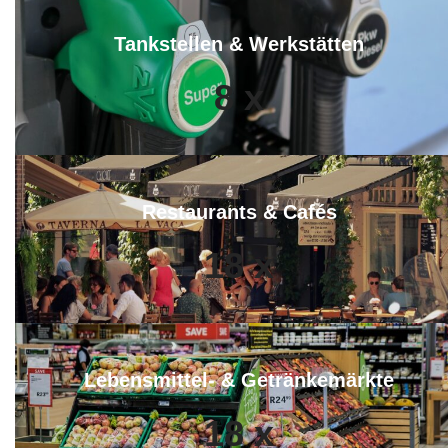
Tankstellen & Werkstätten
8
x
Restaurants & Cafés
18
x
Lebensmittel- & Getränkemärkte
18
x