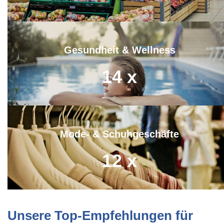
Gesundheit & Wellness
14
x
Mode- & Schuhgeschäfte
12
x
Unsere Top-Empfehlungen für