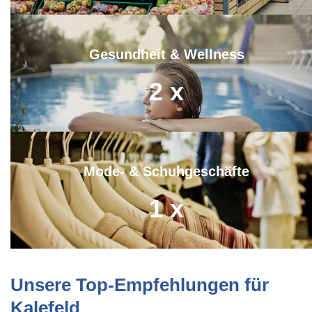
Gesundheit & Wellness
2
x
Mode- & Schuhgeschäfte
1
x
Unsere Top-Empfehlungen für
Kalefeld