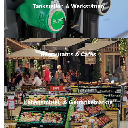
Tankstellen & Werkstätten
1
x
Restaurants & Cafés
2
x
Lebensmittel- & Getränkemärkte
2
x