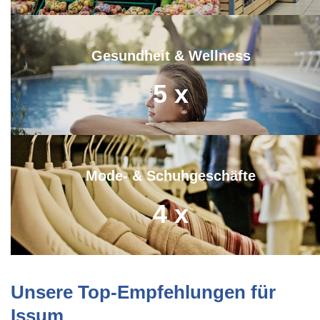
Gesundheit & Wellness
5
x
Mode- & Schuhgeschäfte
4
x
Unsere Top-Empfehlungen für
Issum