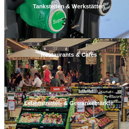
Tankstellen & Werkstätten
3
x
Restaurants & Cafés
7
x
Lebensmittel- & Getränkemärkte
6
x