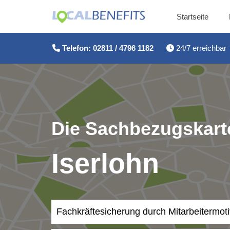
Startseite
Zum
Inhalt
Telefon: 02811 / 4796 1182
24/7 erreichbar
springen
Die Sachbezugskarte
Iserlohn
Fachkräftesicherung durch Mitarbeitermot