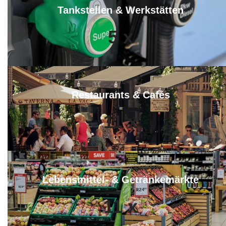
Tankstellen & Werkstätten
5
x
Restaurants & Cafés
11
x
Lebensmittel- & Getränkemärkte
11
x