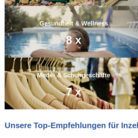
Gesundheit & Wellness
8
x
Mode- & Schuhgeschäfte
7
x
Unsere Top-Empfehlungen für Inzel