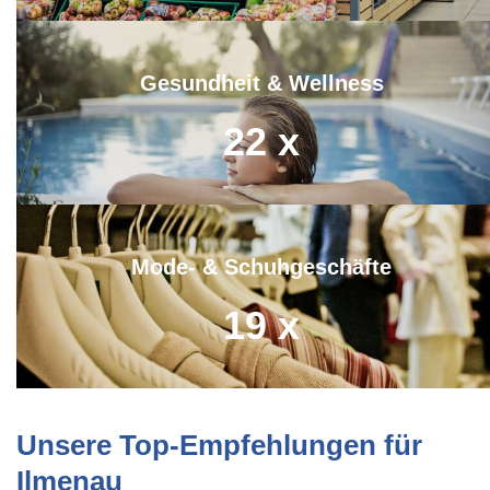
Gesundheit & Wellness
22
x
Mode- & Schuhgeschäfte
19
x
Unsere Top-Empfehlungen für
Ilmenau