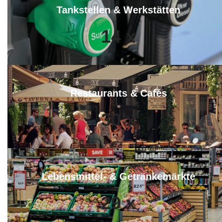
Tankstellen & Werkstätten
14
x
Restaurants & Cafés
30
x
Lebensmittel- & Getränkemärkte
29
x