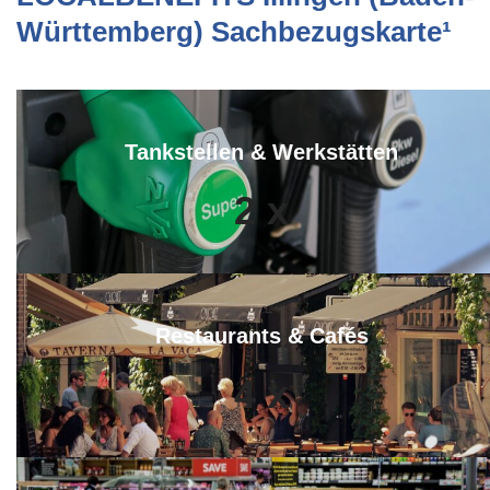
Württemberg) Sachbezugskarte¹
Tankstellen & Werkstätten
2
x
Restaurants & Cafés
4
x