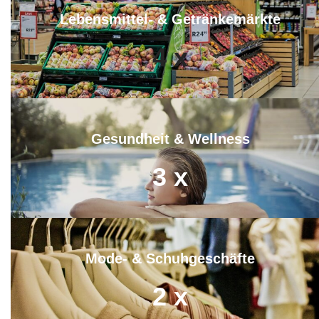
Lebensmittel- & Getränkemärkte
4
x
Gesundheit & Wellness
3
x
Mode- & Schuhgeschäfte
2
x