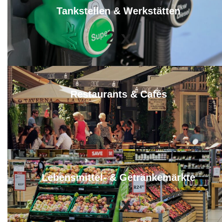
Tankstellen & Werkstätten
2
x
Restaurants & Cafés
5
x
Lebensmittel- & Getränkemärkte
5
x