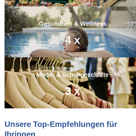
Gesundheit & Wellness
4
x
Mode- & Schuhgeschäfte
3
x
Unsere Top-Empfehlungen für
Ihringen