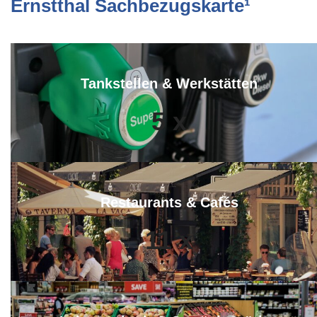
Ernstthal Sachbezugskarte¹
Tankstellen & Werkstätten
5
x
Restaurants & Cafés
11
x