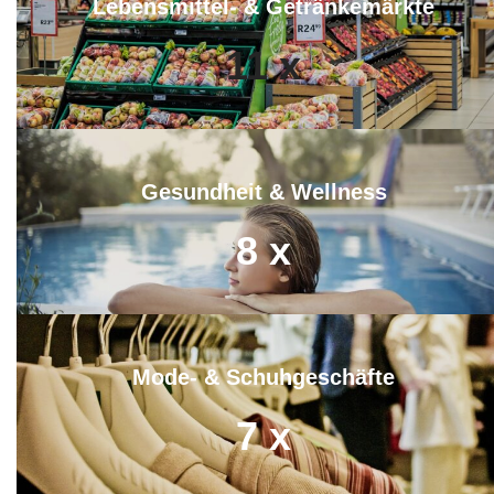
Lebensmittel- & Getränkemärkte
11
x
Gesundheit & Wellness
8
x
Mode- & Schuhgeschäfte
7
x