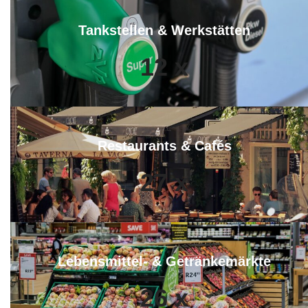
Tankstellen & Werkstätten
12
x
Restaurants & Cafés
27
x
Lebensmittel- & Getränkemärkte
26
x