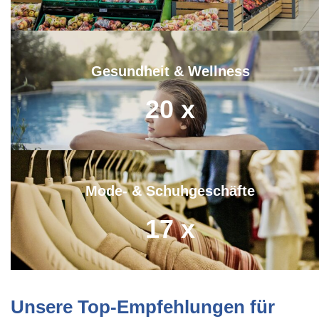
Gesundheit & Wellness
20
x
Mode- & Schuhgeschäfte
17
x
Unsere Top-Empfehlungen für