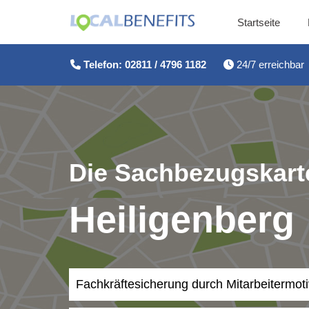
Startseite
Zum
Inhalt
Telefon: 02811 / 4796 1182
24/7 erreichbar
springen
Die Sachbezugskarte
Heiligenberg
Fachkräftesicherung durch Mitarbeitermot