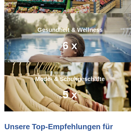
Gesundheit & Wellness
6
x
Mode- & Schuhgeschäfte
5
x
Unsere Top-Empfehlungen für