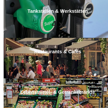
Tankstellen & Werkstätten
4
x
Restaurants & Cafés
8
x
Lebensmittel- & Getränkemärkte
8
x