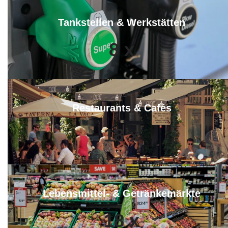
Tankstellen & Werkstätten
8
x
Restaurants & Cafés
18
x
Lebensmittel- & Getränkemärkte
18
x