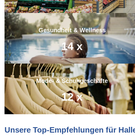
Gesundheit & Wellness
14
x
Mode- & Schuhgeschäfte
12
x
Unsere Top-Empfehlungen für Hall