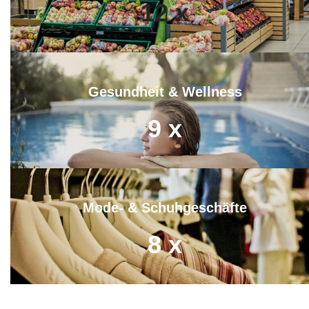
12
x
Gesundheit & Wellness
9
x
Mode- & Schuhgeschäfte
8
x