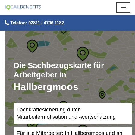
Zum
Telefon: 02811 / 4796 1182
Inhalt
springen
Die Sachbezugskarte für
Arbeitgeber in
Hallbergmoos
Fachkräftesicherung durch
Mitarbeitermotivation und -wertschätzung
Für alle Mitarbeiter: In Hallbergmoos und an