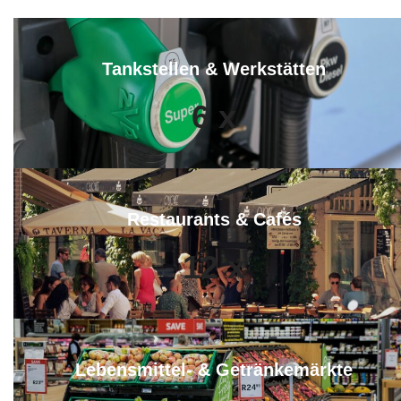
Tankstellen & Werkstätten
6
x
Restaurants & Cafés
12
x
Lebensmittel- & Getränkemärkte