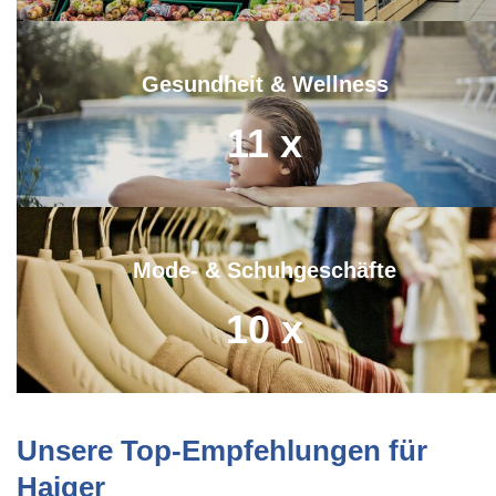
Gesundheit & Wellness
11
x
Mode- & Schuhgeschäfte
10
x
Unsere Top-Empfehlungen für
Haiger