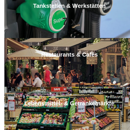
Tankstellen & Werkstätten
7
x
Restaurants & Cafés
15
x
Lebensmittel- & Getränkemärkte
15
x