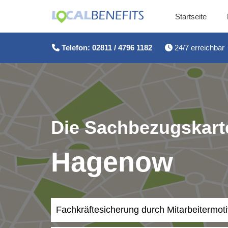
Startseite
Zum
Inhalt
Telefon: 02811 / 4796 1182
24/7 erreichbar
springen
Die Sachbezugskarte
Hagenow
Fachkräftesicherung durch Mitarbeitermot