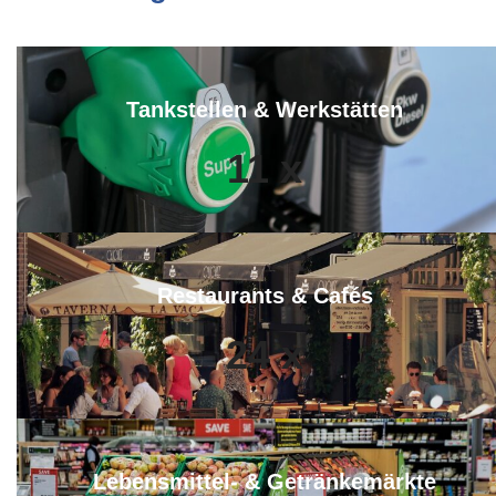
Tankstellen & Werkstätten
11
x
Restaurants & Cafés
24
x
Lebensmittel- & Getränkemärkte