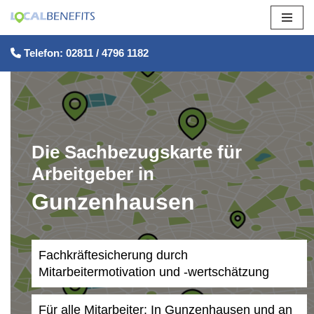
Zum
Telefon: 02811 / 4796 1182
Inhalt
springen
Die Sachbezugskarte für
Arbeitgeber in
Gunzenhausen
Fachkräftesicherung durch
Mitarbeitermotivation und -wertschätzung
Für alle Mitarbeiter: In Gunzenhausen und an