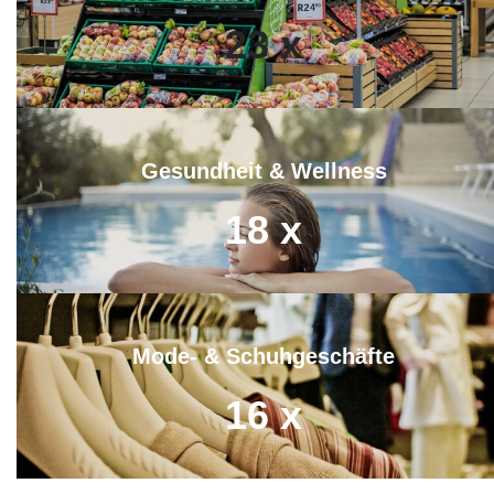
23
x
Gesundheit & Wellness
18
x
Mode- & Schuhgeschäfte
16
x