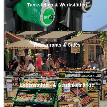
Tankstellen & Werkstätten
41
x
Restaurants & Cafés
86
x
Lebensmittel- & Getränkemärkte
83
x