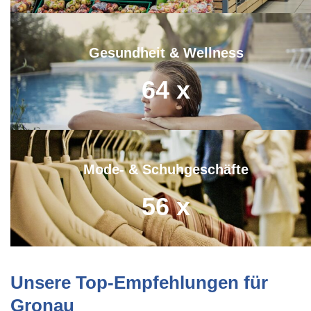
Gesundheit & Wellness
64
x
Mode- & Schuhgeschäfte
56
x
Unsere Top-Empfehlungen für
Gronau