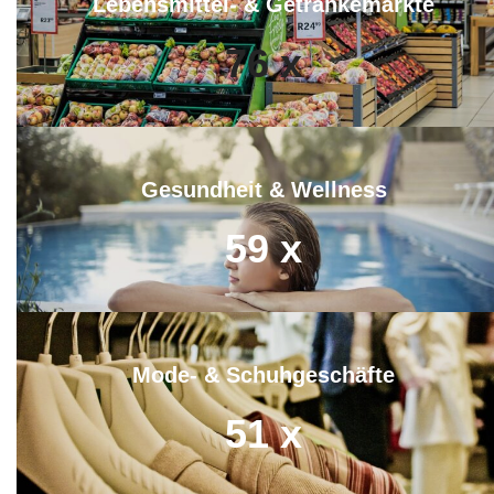
Lebensmittel- & Getränkemärkte
76
x
Gesundheit & Wellness
59
x
Mode- & Schuhgeschäfte
51
x