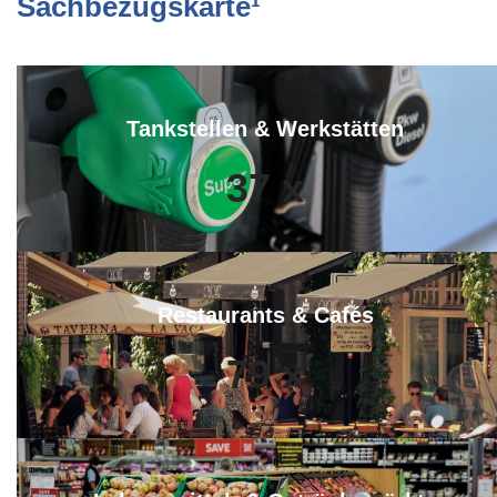
Sachbezugskarte¹
Tankstellen & Werkstätten
37
x
Restaurants & Cafés
79
x