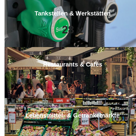
Tankstellen & Werkstätten
28
x
Restaurants & Cafés
60
x
Lebensmittel- & Getränkemärkte
58
x