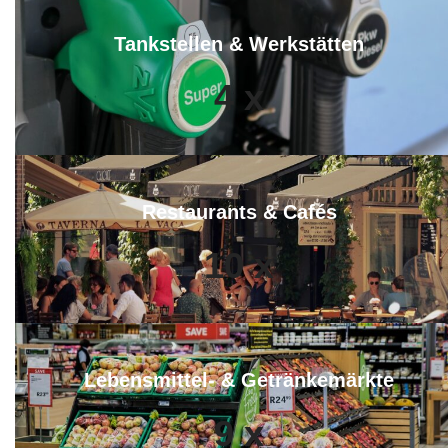
Tankstellen & Werkstätten
4
x
Restaurants & Cafés
10
x
Lebensmittel- & Getränkemärkte
9
x