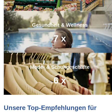
Gesundheit & Wellness
7
x
Mode- & Schuhgeschäfte
6
x
Unsere Top-Empfehlungen für