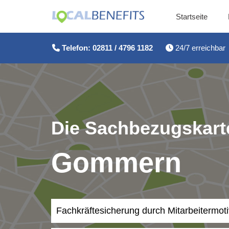
Startseite
Zum
Inhalt
Telefon: 02811 / 4796 1182
24/7 erreichbar
springen
Die Sachbezugskarte
Gommern
Fachkräftesicherung durch Mitarbeitermot