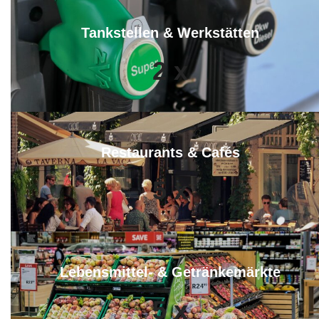
Tankstellen & Werkstätten
2
x
Restaurants & Cafés
5
x
Lebensmittel- & Getränkemärkte
5
x