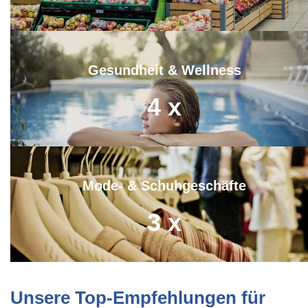
Gesundheit & Wellness
4
x
Mode- & Schuhgeschäfte
3
x
Unsere Top-Empfehlungen für