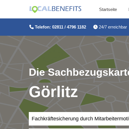
Startseite
Zum
Inhalt
Telefon: 02811 / 4796 1182
24/7 erreichbar
springen
Die Sachbezugskarte
Görlitz
Fachkräftesicherung durch Mitarbeitermot