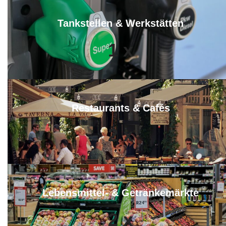
Tankstellen & Werkstätten
1
x
Restaurants & Cafés
2
x
Lebensmittel- & Getränkemärkte
2
x