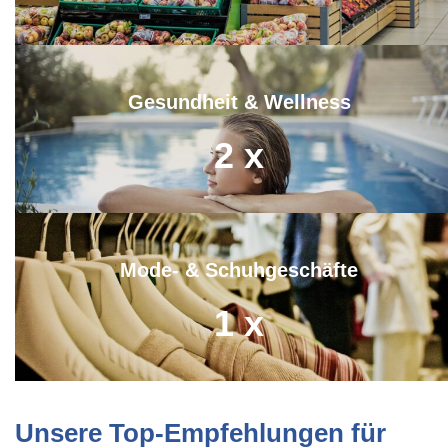
Gesundheit & Wellness
2
x
Mode- & Schuhgeschäfte
1
x
Unsere Top-Empfehlungen für