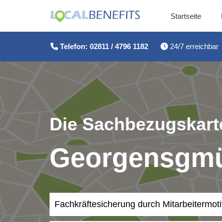
Startseite
Zum
Inhalt
Telefon: 02811 / 4796 1182
24/7 erreichbar
springen
Die Sachbezugskarte
Georgensgm
Fachkräftesicherung durch Mitarbeitermot