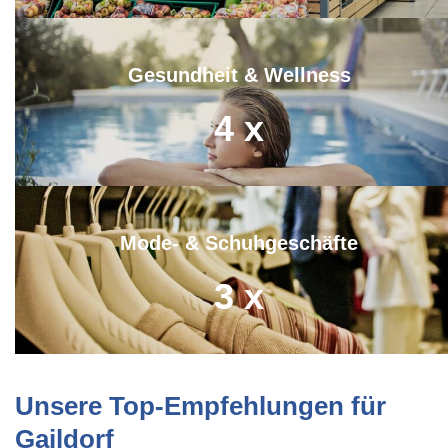
Gesundheit & Wellness
4
x
Mode- & Schuhgeschäfte
3
x
Unsere Top-Empfehlungen für
Gaildorf