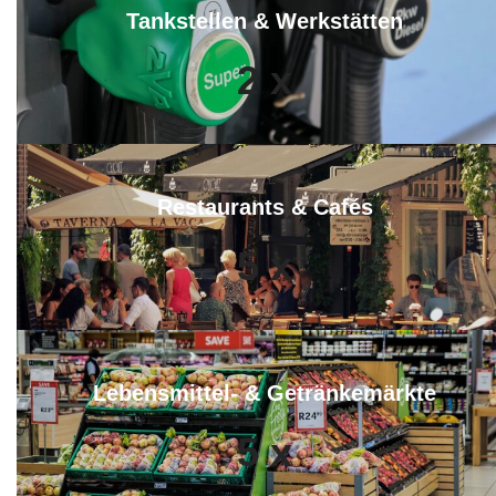
Tankstellen & Werkstätten
2
x
Restaurants & Cafés
5
x
Lebensmittel- & Getränkemärkte
5
x