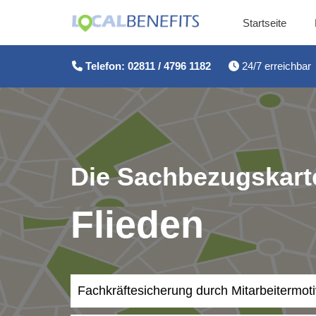
Startseite
Zum
Inhalt
Telefon: 02811 / 4796 1182
24/7 erreichbar
springen
Die Sachbezugskarte
Flieden
Fachkräftesicherung durch Mitarbeitermot