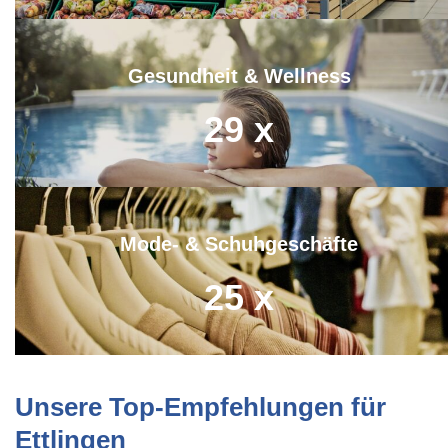
Gesundheit & Wellness
29
x
Mode- & Schuhgeschäfte
25
x
Unsere Top-Empfehlungen für
Ettlingen