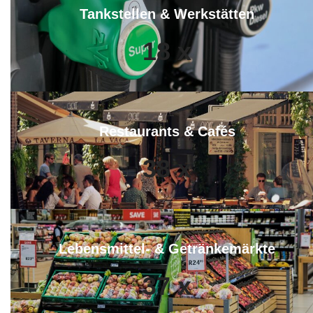
Tankstellen & Werkstätten
18
x
Restaurants & Cafés
38
x
Lebensmittel- & Getränkemärkte
37
x