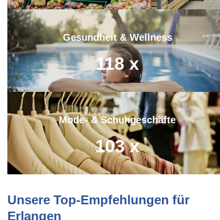
Gesundheit & Wellness
118
x
Mode- & Schuhgeschäfte
103
x
Unsere Top-Empfehlungen für
Erlangen