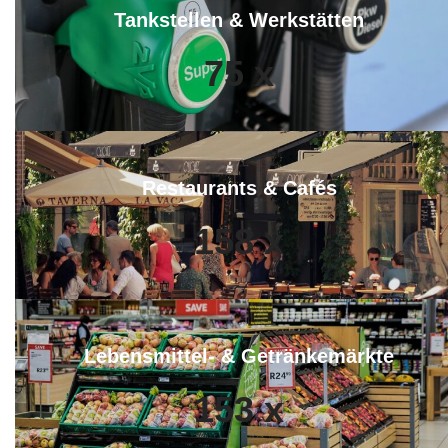
Tankstellen & Werkstätten
75
x
Restaurants & Cafés
158
x
Lebensmittel- & Getränkemärkte
153
x