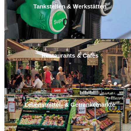
Tankstellen & Werkstätten
0
x
Restaurants & Cafés
1
x
Lebensmittel- & Getränkemärkte
1
x