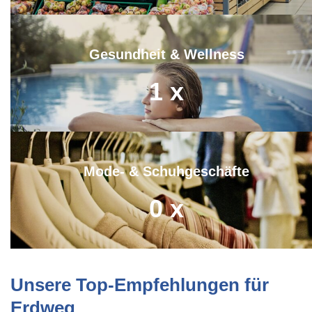
Gesundheit & Wellness
1
x
Mode- & Schuhgeschäfte
0
x
Unsere Top-Empfehlungen für
Erdweg