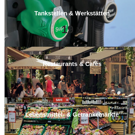
Tankstellen & Werkstätten
19
x
Restaurants & Cafés
41
x
Lebensmittel- & Getränkemärkte
40
x