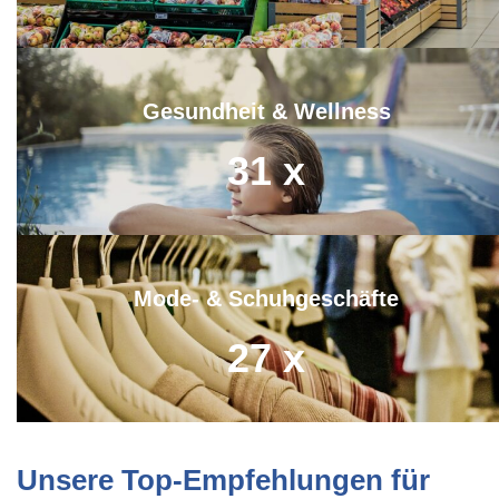
Gesundheit & Wellness
31
x
Mode- & Schuhgeschäfte
27
x
Unsere Top-Empfehlungen für