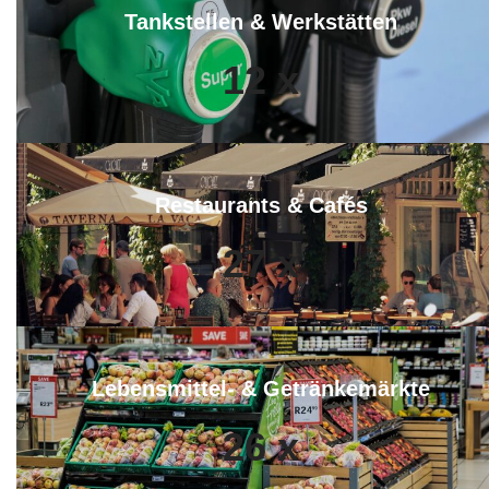
Tankstellen & Werkstätten
12
x
Restaurants & Cafés
27
x
Lebensmittel- & Getränkemärkte
26
x