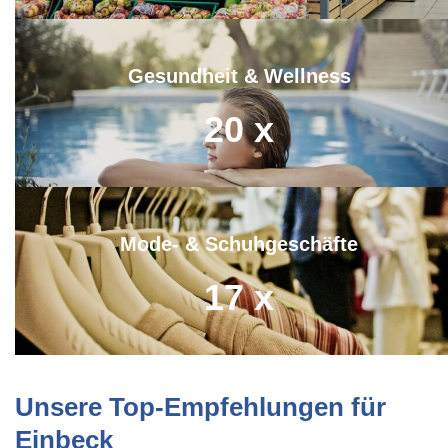
Gesundheit & Wellness
20
x
Mode- & Schuhgeschäfte
17
x
Unsere Top-Empfehlungen für
Einbeck