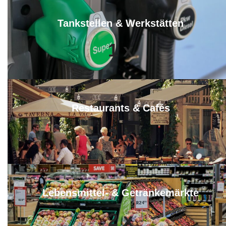
Tankstellen & Werkstätten
1
x
Restaurants & Cafés
2
x
Lebensmittel- & Getränkemärkte
2
x