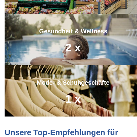
Gesundheit & Wellness
2
x
Mode- & Schuhgeschäfte
1
x
Unsere Top-Empfehlungen für