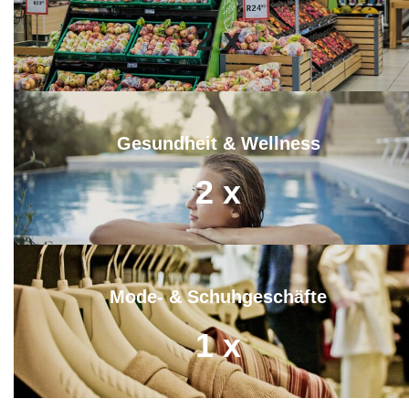
2
x
Gesundheit & Wellness
2
x
Mode- & Schuhgeschäfte
1
x