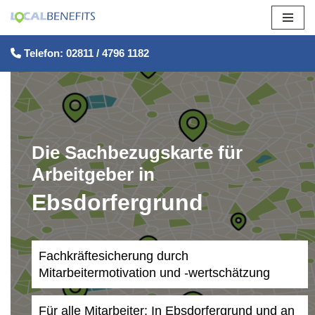
Zum
Telefon: 02811 / 4796 1182
Inhalt
springen
Die Sachbezugskarte für
Arbeitgeber in
Ebsdorfergrund
Fachkräftesicherung durch
Mitarbeitermotivation und -wertschätzung
Für alle Mitarbeiter: In Ebsdorfergrund und an