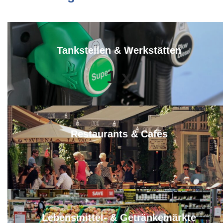
Tankstellen & Werkstätten
1
x
Restaurants & Cafés
2
x
Lebensmittel- & Getränkemärkte