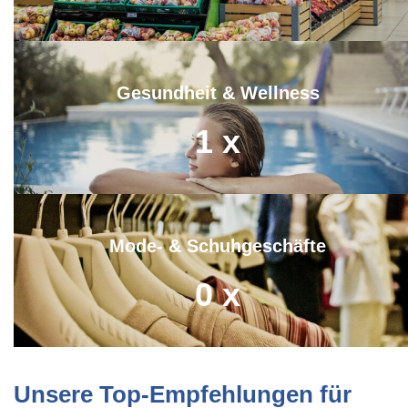
Gesundheit & Wellness
1
x
Mode- & Schuhgeschäfte
0
x
Unsere Top-Empfehlungen für