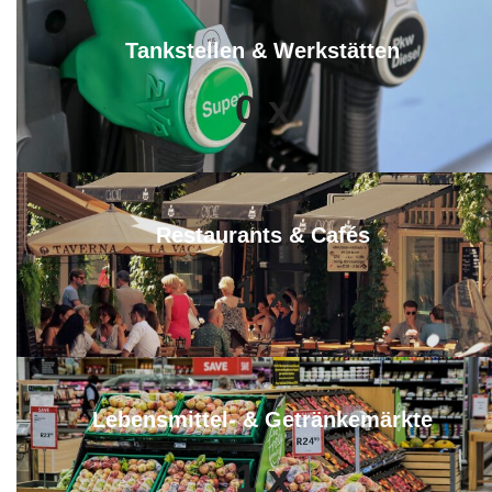
Tankstellen & Werkstätten
0
x
Restaurants & Cafés
1
x
Lebensmittel- & Getränkemärkte
1
x