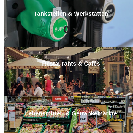
Tankstellen & Werkstätten
0
x
Restaurants & Cafés
1
x
Lebensmittel- & Getränkemärkte
1
x