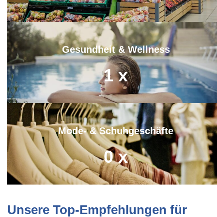
Gesundheit & Wellness
1
x
Mode- & Schuhgeschäfte
0
x
Unsere Top-Empfehlungen für