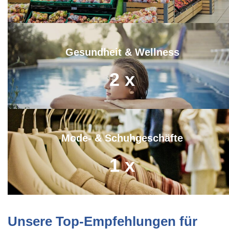
Gesundheit & Wellness
2
x
Mode- & Schuhgeschäfte
1
x
Unsere Top-Empfehlungen für