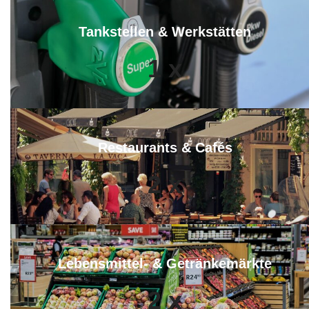
Tankstellen & Werkstätten
1
x
Restaurants & Cafés
2
x
Lebensmittel- & Getränkemärkte
2
x