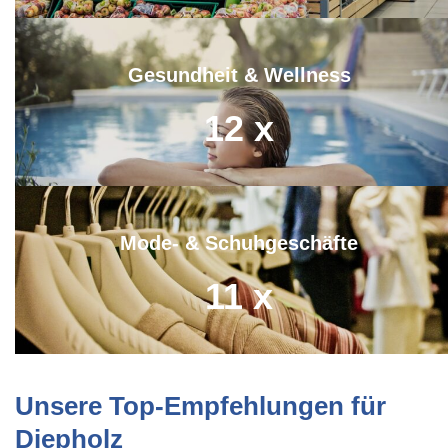
Gesundheit & Wellness
12
x
Mode- & Schuhgeschäfte
11
x
Unsere Top-Empfehlungen für
Diepholz