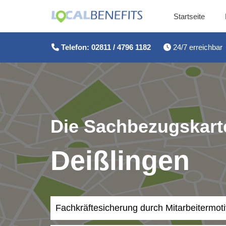
Startseite
Zum
Inhalt
Telefon: 02811 / 4796 1182
24/7 erreichbar
springen
Die Sachbezugskarte
Deißlingen
Fachkräftesicherung durch Mitarbeitermot