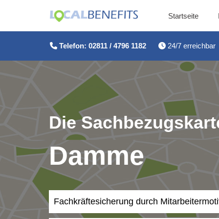
Startseite
Zum
Inhalt
Telefon: 02811 / 4796 1182
24/7 erreichbar
springen
Die Sachbezugskarte
Damme
Fachkräftesicherung durch Mitarbeitermot