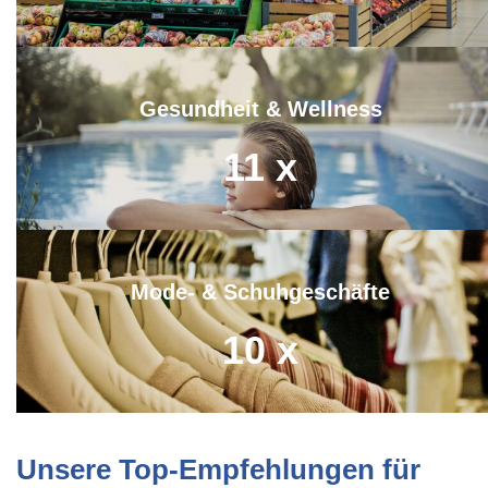
Gesundheit & Wellness
11
x
Mode- & Schuhgeschäfte
10
x
Unsere Top-Empfehlungen für