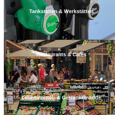
Tankstellen & Werkstätten
7
x
Restaurants & Cafés
15
x
Lebensmittel- & Getränkemärkte
15
x