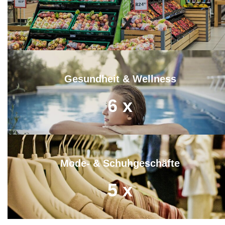
8
x
Gesundheit & Wellness
6
x
Mode- & Schuhgeschäfte
5
x