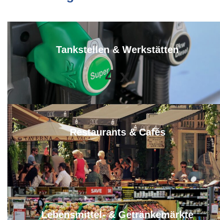
Tankstellen & Werkstätten
4
x
Restaurants & Cafés
8
x
Lebensmittel- & Getränkemärkte