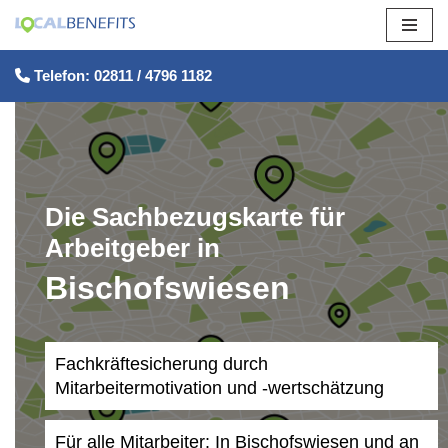
Zum
Telefon: 02811 / 4796 1182
Inhalt
springen
Die Sachbezugskarte für
Arbeitgeber in
Bischofswiesen
Fachkräftesicherung durch
Mitarbeitermotivation und -wertschätzung
Für alle Mitarbeiter: In Bischofswiesen und an