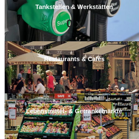
Tankstellen & Werkstätten
0
x
Restaurants & Cafés
1
x
Lebensmittel- & Getränkemärkte
1
x