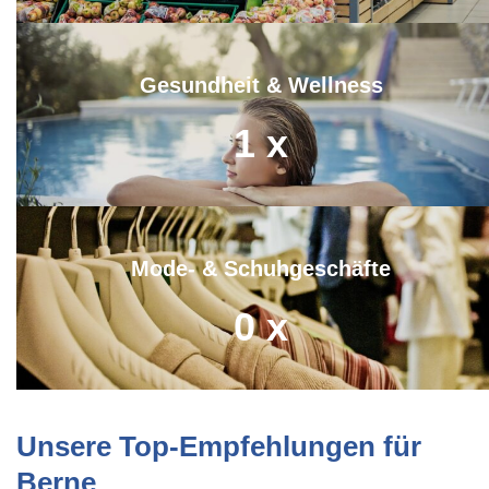
Gesundheit & Wellness
1
x
Mode- & Schuhgeschäfte
0
x
Unsere Top-Empfehlungen für
Berne